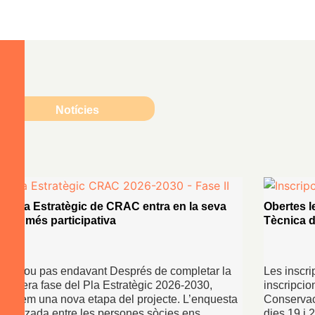
Notícies
El Pla Estratègic de CRAC entra en la seva
Obertes l
fase més participativa
Tècnica 
Un nou pas endavant Després de completar la
Les inscri
primera fase del Pla Estratègic 2026-2030,
inscripcio
iniciem una nova etapa del projecte. L’enquesta
Conservac
realitzada entre les persones sòcies ens …
dies 19 i