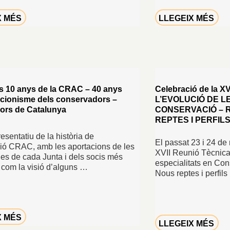
X MÉS
LLEGEIX MÉS
s 10 anys de la CRAC – 40 anys
Celebració de la X
acionisme dels conservadors –
L’EVOLUCIÓ DE L
ors de Catalunya
CONSERVACIÓ – 
REPTES I PERFIL
esentatiu de la història de
El passat 23 i 24 de 
ció CRAC, amb les aportacions de les
XVII Reunió Tècnica:
es de cada Junta i dels socis més
especialitats en Con
í com la visió d’alguns …
Nous reptes i perfil
X MÉS
LLEGEIX MÉS