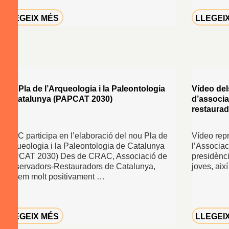
LLEGEIX MÉS
LLEGEI
Nou Pla de l’Arqueologia i la Paleontologia
Vídeo del
de Catalunya (PAPCAT 2030)
d’associ
restaurad
CRAC participa en l’elaboració del nou Pla de
Vídeo repr
l’Arqueologia i la Paleontologia de Catalunya
l’Associa
(PAPCAT 2030) Des de CRAC, Associació de
presidènci
Conservadors-Restauradors de Catalunya,
joves, aix
valorem molt positivament …
LLEGEIX MÉS
LLEGEI