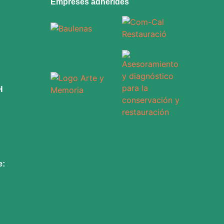
Empreses adherides
H
e: