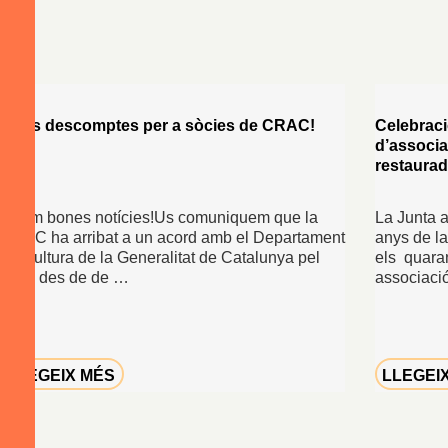
Nous descomptes per a sòcies de CRAC!
Celebraci
d’associ
restaurad
Tenim bones notícies!Us comuniquem que la
La Junta 
CRAC ha arribat a un acord amb el Departament
anys de l
de Cultura de la Generalitat de Catalunya pel
els quaran
qual, des de de …
associaci
LLEGEIX MÉS
LLEGEI