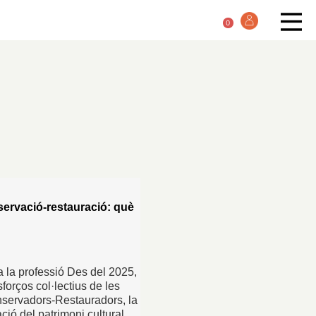
0
ervació-restauració: què
 la professió Des del 2025,
forços col·lectius de les
servadors-Restauradors, la
ció del patrimoni cultural