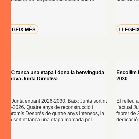
LLEGEIX MÉS
LLEGEI
CRAC tanca una etapa i dona la benvinguda
Escollim 
a la nova Junta Directiva
2030
Dalt: Junta entrant 2026-2030. Baix: Junta sortint
El relleu 
2022-2026. Quatre anys de reconstrucció i
l’actual J
compromís Després de quatre anys intensos, la
febrer de 
Junta sortint tanca una etapa marcada pel …
dedicació