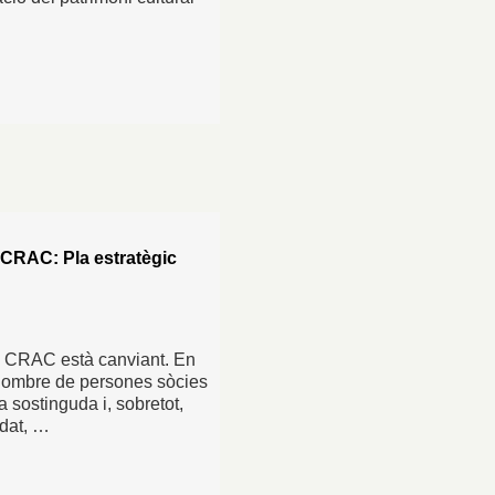
 CRAC: Pla estratègic
La CRAC està canviant. En
 nombre de persones sòcies
 sostinguda i, sobretot,
edat, …