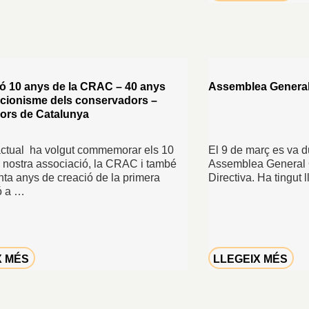
ó 10 anys de la CRAC – 40 anys
Assemblea General
acionisme dels conservadors –
ors de Catalunya
actual ha volgut commemorar els 10
El 9 de març es va d
a nostra associació, la CRAC i també
Assemblea General O
ta anys de creació de la primera
Directiva. Ha tingut 
ó a …
X MÉS
LLEGEIX MÉS