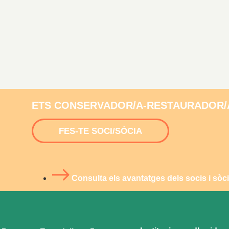
ETS CONSERVADOR/A-RESTAURADOR/
FES-TE SOCI/SÒCIA
Consulta els avantatges dels socis i sò