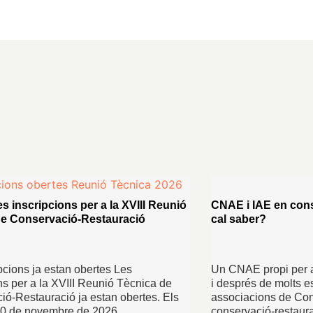
es inscripcions per a la XVIII Reunió
CNAE i IAE en cons
de Conservació-Restauració
cal saber?
pcions ja estan obertes Les
Un CNAE propi per a
ns per a la XVIII Reunió Tècnica de
i després de molts es
ió-Restauració ja estan obertes. Els
associacions de Con
 20 de novembre de 2026, …
conservació-restaura