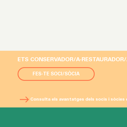
ETS CONSERVADOR/A-RESTAURADOR/
FES-TE SOCI/SÒCIA
Consulta els avantatges dels socis i sòcies