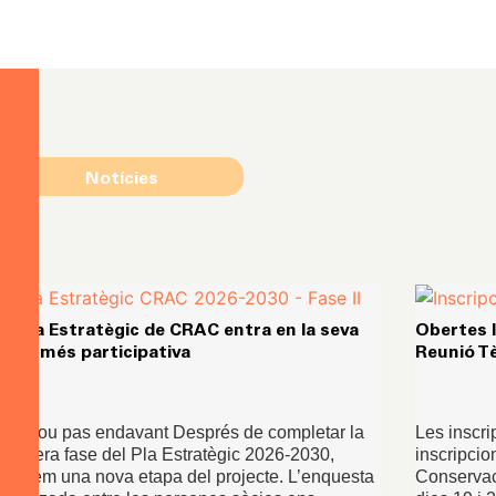
Notícies
El Pla Estratègic de CRAC entra en la seva
Obertes l
fase més participativa
Reunió T
Un nou pas endavant Després de completar la
Les inscri
primera fase del Pla Estratègic 2026-2030,
inscripcio
iniciem una nova etapa del projecte. L’enquesta
Conservac