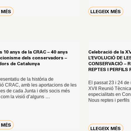
X MÉS
LLEGEIX MÉS
s 10 anys de la CRAC – 40 anys
Celebració de la X
acionisme dels conservadors –
L’EVOLUCIÓ DE LE
dors de Catalunya
CONSERVACIÓ – 
REPTES I PERFIL
esentatiu de la història de
El passat 23 i 24 de 
ció CRAC, amb les aportacions de les
XVII Reunió Tècnica:
es de cada Junta i dels socis més
especialitats en Con
í com la visió d’alguns …
Nous reptes i perfil
X MÉS
LLEGEIX MÉS