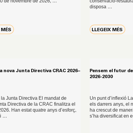
 20 de novembre de 2026, …
conservació-restaura
disposa …
X MÉS
LLEGEIX MÉS
la nova Junta Directiva CRAC 2026–
Pensem el futur de
2026-2030
a la Junta Directiva El mandat de
Un punt d’inflexió 
unta Directiva de la CRAC finalitza el
els darrers anys, el
2026. Han estat quatre anys d’esforç,
ha crescut de manera
 i …
s’ha diversificat en 