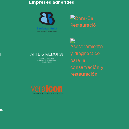
s
Empreses adherides
H
e: