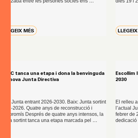
realitzada entre les persones sòcies ens …
dies 19 i
LLEGEIX MÉS
LLEGEI
CRAC tanca una etapa i dona la benvinguda
Escollim 
a la nova Junta Directiva
2030
Dalt: Junta entrant 2026-2030. Baix: Junta sortint
El relleu 
2022-2026. Quatre anys de reconstrucció i
l’actual J
compromís Després de quatre anys intensos, la
febrer de 
Junta sortint tanca una etapa marcada pel …
dedicació