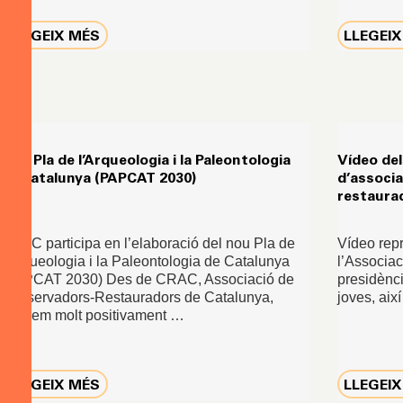
LLEGEIX MÉS
LLEGEI
Nou Pla de l’Arqueologia i la Paleontologia
Vídeo del
de Catalunya (PAPCAT 2030)
d’associ
restaura
CRAC participa en l’elaboració del nou Pla de
Vídeo repr
l’Arqueologia i la Paleontologia de Catalunya
l’Associa
(PAPCAT 2030) Des de CRAC, Associació de
presidènci
Conservadors-Restauradors de Catalunya,
joves, aix
valorem molt positivament …
LLEGEIX MÉS
LLEGEI