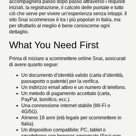
accompagnerà passo dopo passo attraverso i requisiti
iniziali, la registrazione, il calcolo delle puntate e tutto
ciò che serve per vivere un’esperienza senza intoppi. Il
sito Snai scommesse è tra i più popolari in Italia, ma
per sfruttarlo al meglio è bene conoscerne ogni
dettaglio.
What You Need First
Prima di iniziare a scommettere online Snai, assicurati
di avere quanto segue:
Un documento d’identità valido (carta d’identità,
passaporto o patente) per la verifica.
Un indirizzo email attivo e un numero di telefono.
Un metodo di pagamento accettato (carta,
PayPal, bonifico, ecc.).
Una connessione internet stabile (Wi‑Fi o
4G/5G).
Almeno 18 anni (età legale per scommettere in
Italia).
Un dispositivo compatibile: PC, tablet o
smartphone con browser aggiornato (Snai non