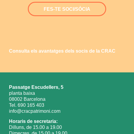
FES-TE SOCI/SÒCIA
Consulta els avantatges dels socis de la CRAC
Passatge Escudellers, 5
planta baixa
08002 Barcelona
Tel. 690 165 403
info@cracpatrimoni.com
Horaris de secretaria:
Dilluns, de 15.00 a 19.00
Dimecres, de 15.00 a 19.00