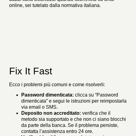
online, sei tutelato dalla normativa italiana.
Fix It Fast
Ecco i problemi più comuni e come risolverli:
Password dimenticata:
clicca su “Password
dimenticata” e segui le istruzioni per reimpostarla
via email o SMS.
Deposito non accreditato:
verifica che il
metodo sia supportato e che non ci siano blocchi
da parte della banca. Se il problema persiste,
contatta l’assistenza entro 24 ore.