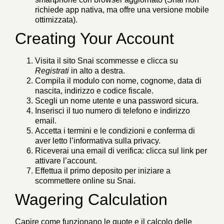
richiede app nativa, ma offre una versione mobile
ottimizzata).
Creating Your Account
Visita il sito Snai scommesse e clicca su
Registrati
in alto a destra.
Compila il modulo con nome, cognome, data di
nascita, indirizzo e codice fiscale.
Scegli un nome utente e una password sicura.
Inserisci il tuo numero di telefono e indirizzo
email.
Accetta i termini e le condizioni e conferma di
aver letto l’informativa sulla privacy.
Riceverai una email di verifica: clicca sul link per
attivare l’account.
Effettua il primo deposito per iniziare a
scommettere online su Snai.
Wagering Calculation
Capire come funzionano le quote e il calcolo delle