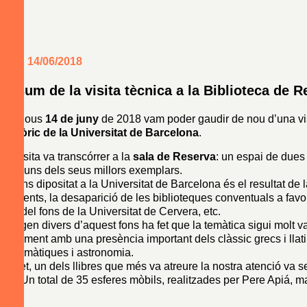
14/06/2018
Resum de la visita tècnica a la Biblioteca de 
El dijous
14 de juny
de 2018 vam poder gaudir de nou d’una vis
Històric de la Universitat de Barcelona
.
La visita va transcórrer a la
sala de Reserva
: un espai de dues
d’alguns dels seus millors exemplars.
El fons dipositat a la Universitat de Barcelona és el resultat de 
convents, la desaparició de les biblioteques conventuals a favor 
part del fons de la Universitat de Cervera, etc.
L’origen divers d’aquest fons ha fet que la temàtica sigui molt vari
juntament amb una presència important dels clàssic grecs i llatins
matemàtiques i astronomia.
De fet, un dels llibres que més va atreure la nostra atenció va ser
mà. Un total de 35 esferes mòbils, realitzades per Pere Apiá, m