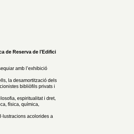
ca de Reserva de l’Edifici
equiar amb l’exhibició
ells, la desamortització dels
onistes bibliòfils privats i
sofia, espiritualitat i dret,
ca, física, química,
il·lustracions acolorides a