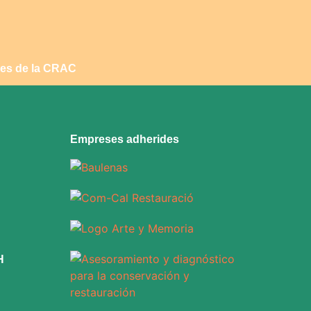
cies de la CRAC
Empreses adherides
H