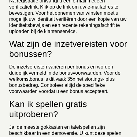
Na registratie ontvangt u een e-mail met een
verificatielink. Klik op de link om uw e-mailadres te
bevestigen. Voor het opnemen van winsten moet u
mogelijk uw identiteit verifiëren door een kopie van uw
identiteitsbewijs en een recente rekeningafschrift te
uploaden bij de klantenservice.
Wat zijn de inzetvereisten voor
bonussen?
De inzetvereisten variëren per bonus en worden
duidelijk vermeld in de bonusvoorwaarden. Voor de
welkomstbonus is dit vaak 35x het stortings- plus
bonusbedrag. Controleer altijd de specifieke
voorwaarden voordat u een bonus accepteert.
Kan ik spellen gratis
uitproberen?
Ja, de meeste gokkasten en tafelspellen zijn
beschikbaar in een demoversie. U kunt deze spelen