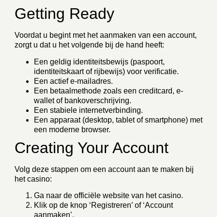
Getting Ready
Voordat u begint met het aanmaken van een account,
zorgt u dat u het volgende bij de hand heeft:
Een geldig identiteitsbewijs (paspoort,
identiteitskaart of rijbewijs) voor verificatie.
Een actief e-mailadres.
Een betaalmethode zoals een creditcard, e-
wallet of bankoverschrijving.
Een stabiele internetverbinding.
Een apparaat (desktop, tablet of smartphone) met
een moderne browser.
Creating Your Account
Volg deze stappen om een account aan te maken bij
het casino:
Ga naar de officiële website van het casino.
Klik op de knop ‘Registreren’ of ‘Account
aanmaken’.