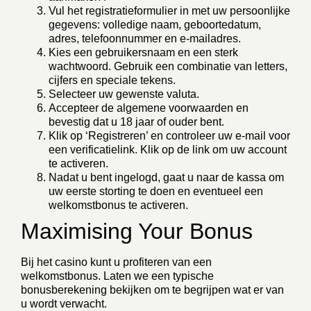
Vul het registratieformulier in met uw persoonlijke
gegevens: volledige naam, geboortedatum,
adres, telefoonnummer en e-mailadres.
Kies een gebruikersnaam en een sterk
wachtwoord. Gebruik een combinatie van letters,
cijfers en speciale tekens.
Selecteer uw gewenste valuta.
Accepteer de algemene voorwaarden en
bevestig dat u 18 jaar of ouder bent.
Klik op ‘Registreren’ en controleer uw e-mail voor
een verificatielink. Klik op de link om uw account
te activeren.
Nadat u bent ingelogd, gaat u naar de kassa om
uw eerste storting te doen en eventueel een
welkomstbonus te activeren.
Maximising Your Bonus
Bij het casino kunt u profiteren van een
welkomstbonus. Laten we een typische
bonusberekening bekijken om te begrijpen wat er van
u wordt verwacht.