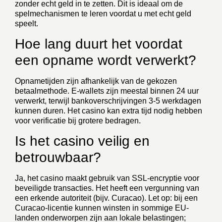
zonder echt geld in te zetten. Dit is ideaal om de
spelmechanismen te leren voordat u met echt geld
speelt.
Hoe lang duurt het voordat
een opname wordt verwerkt?
Opnametijden zijn afhankelijk van de gekozen
betaalmethode. E-wallets zijn meestal binnen 24 uur
verwerkt, terwijl bankoverschrijvingen 3-5 werkdagen
kunnen duren. Het casino kan extra tijd nodig hebben
voor verificatie bij grotere bedragen.
Is het casino veilig en
betrouwbaar?
Ja, het casino maakt gebruik van SSL-encryptie voor
beveiligde transacties. Het heeft een vergunning van
een erkende autoriteit (bijv. Curacao). Let op: bij een
Curacao-licentie kunnen winsten in sommige EU-
landen onderworpen zijn aan lokale belastingen;