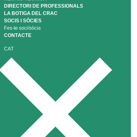
DIRECTORI DE PROFESSIONALS
LA BOTIGA DEL CRAC
SOCIS I SÒCIES
Fes-te soci/sòcia
CONTACTE
CAT