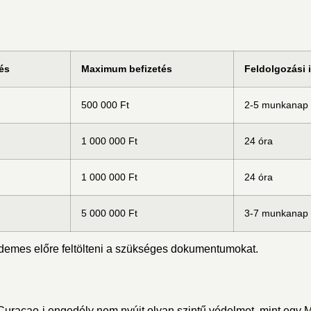
és
Maximum befizetés
Feldolgozási i
500 000 Ft
2-5 munkanap
1 000 000 Ft
24 óra
1 000 000 Ft
24 óra
5 000 000 Ft
3-7 munkanap
érdemes előre feltölteni a szükséges dokumentumokat.
 Curaçao-i engedély nem nyújt olyan szintű védelmet, mint egy 