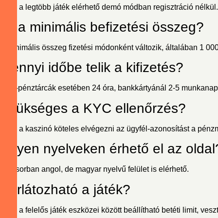
Igen, a legtöbb játék elérhető demó módban regisztráció nélkül.
Mi a minimális befizetési összeg?
A minimális összeg fizetési módonként változik, általában 1 000
Mennyi időbe telik a kifizetés?
Az e-pénztárcák esetében 24 óra, bankkártyánál 2-5 munkanap
Szükséges a KYC ellenőrzés?
Igen, a kaszinó köteles elvégezni az ügyfél-azonosítást a pénz
Milyen nyelveken érhető el az oldal
Elsősorban angol, de magyar nyelvű felület is elérhető.
Korlátozható a játék?
Igen, a felelős játék eszközei között beállítható betéti limit, ves