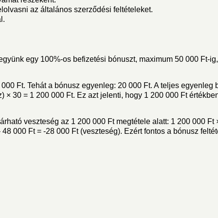
elolvasni az általános szerződési feltételeket.
l.
 vegyünk egy 100%-os befizetési bónuszt, maximum 50 000 Ft-ig,
 000 Ft. Tehát a bónusz egyenleg: 20 000 Ft. A teljes egyenleg b
 × 30 = 1 200 000 Ft. Ez azt jelenti, hogy 1 200 000 Ft értékben
ható veszteség az 1 200 000 Ft megtétele alatt: 1 200 000 Ft × 
 48 000 Ft = -28 000 Ft (veszteség). Ezért fontos a bónusz felté