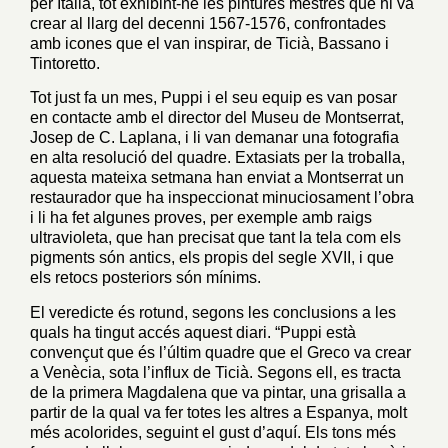
per Itàlia, tot exhibint-ne les pintures mestres que hi va
crear al llarg del decenni 1567-1576, confrontades
amb icones que el van inspirar, de Ticià, Bassano i
Tintoretto.
Tot just fa un mes, Puppi i el seu equip es van posar
en contacte amb el director del Museu de Montserrat,
Josep de C. Laplana, i li van demanar una fotografia
en alta resolució del quadre. Extasiats per la troballa,
aquesta mateixa setmana han enviat a Montserrat un
restaurador que ha inspeccionat minuciosament l’obra
i li ha fet algunes proves, per exemple amb raigs
ultravioleta, que han precisat que tant la tela com els
pigments són antics, els propis del segle XVII, i que
els retocs posteriors són mínims.
El veredicte és rotund, segons les conclusions a les
quals ha tingut accés aquest diari. “Puppi està
convençut que és l’últim quadre que el Greco va crear
a Venècia, sota l’influx de Ticià. Segons ell, es tracta
de la primera Magdalena que va pintar, una grisalla a
partir de la qual va fer totes les altres a Espanya, molt
més acolorides, seguint el gust d’aquí. Els tons més