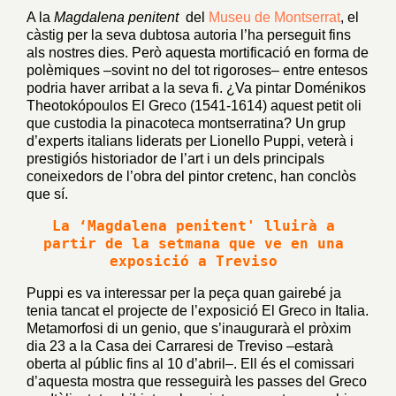
A la
Magdalena penitent
del
Museu de Montserrat
, el
càstig per la seva dubtosa autoria l’ha perseguit fins
als nostres dies. Però aquesta mortificació en forma de
polèmiques –sovint no del tot rigoroses– entre entesos
podria haver arribat a la seva fi. ¿Va pintar Doménikos
Theotokópoulos El Greco (1541-1614) aquest petit oli
que custodia la pinacoteca montserratina? Un grup
d’experts italians liderats per Lionello Puppi, veterà i
prestigiós historiador de l’art i un dels principals
coneixedors de l’obra del pintor cretenc, han conclòs
que sí.
La ‘Magdalena penitent' lluirà a 
partir de la setmana que ve en una 
Puppi es va interessar per la peça quan gairebé ja
tenia tancat el projecte de l’exposició El Greco in Italia.
Metamorfosi di un genio, que s’inaugurarà el pròxim
dia 23 a la Casa dei Carraresi de Treviso –estarà
oberta al públic fins al 10 d’abril–. Ell és el comissari
d’aquesta mostra que resseguirà les passes del Greco