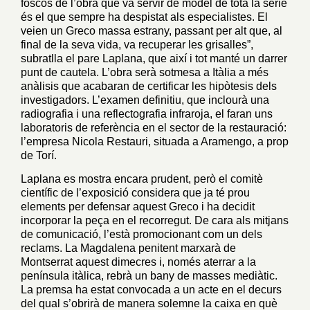
foscos de l’obra que va servir de model de tota la sèrie
és el que sempre ha despistat als especialistes. El
veien un Greco massa estrany, passant per alt que, al
final de la seva vida, va recuperar les grisalles”,
subratlla el pare Laplana, que així i tot manté un darrer
punt de cautela. L’obra serà sotmesa a Itàlia a més
anàlisis que acabaran de certificar les hipòtesis dels
investigadors. L’examen definitiu, que inclourà una
radiografia i una reflectografia infraroja, el faran uns
laboratoris de referència en el sector de la restauració:
l’empresa Nicola Restauri, situada a Aramengo, a prop
de Torí.
Laplana es mostra encara prudent, però el comitè
científic de l’exposició considera que ja té prou
elements per defensar aquest Greco i ha decidit
incorporar la peça en el recorregut. De cara als mitjans
de comunicació, l’està promocionant com un dels
reclams. La Magdalena penitent marxarà de
Montserrat aquest dimecres i, només aterrar a la
península itàlica, rebrà un bany de masses mediàtic.
La premsa ha estat convocada a un acte en el decurs
del qual s’obrirà de manera solemne la caixa en què