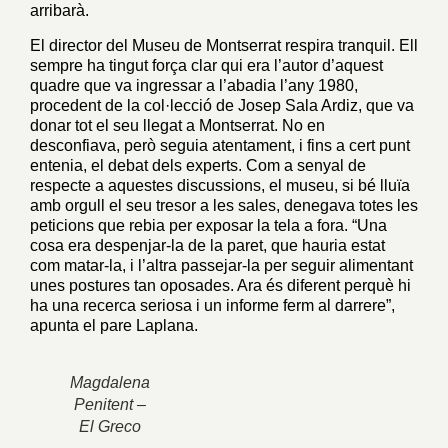
arribarà.
El director del Museu de Montserrat respira tranquil. Ell
sempre ha tingut força clar qui era l’autor d’aquest
quadre que va ingressar a l’abadia l’any 1980,
procedent de la col·lecció de Josep Sala Ardiz, que va
donar tot el seu llegat a Montserrat. No en
desconfiava, però seguia atentament, i fins a cert punt
entenia, el debat dels experts. Com a senyal de
respecte a aquestes discussions, el museu, si bé lluïa
amb orgull el seu tresor a les sales, denegava totes les
peticions que rebia per exposar la tela a fora. “Una
cosa era despenjar-la de la paret, que hauria estat
com matar-la, i l’altra passejar-la per seguir alimentant
unes postures tan oposades. Ara és diferent perquè hi
ha una recerca seriosa i un informe ferm al darrere”,
apunta el pare Laplana.
Magdalena
Penitent –
El Greco