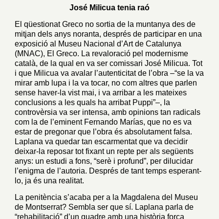
José Milicua tenia raó
El qüestionat Greco no sortia de la muntanya des de
mitjan dels anys noranta, després de participar en una
exposició al Museu Nacional d’Art de Catalunya
(MNAC), El Greco. La revaloració pel modernisme
català, de la qual en va ser comissari José Milicua. Tot
i que Milicua va avalar l’autenticitat de l’obra –“se la va
mirar amb lupa i la va tocar, no com altres que parlen
sense haver-la vist mai, i va arribar a les mateixes
conclusions a les quals ha arribat Puppi”–, la
controvèrsia va ser intensa, amb opinions tan radicals
com la de l’eminent Fernando Marías, que no es va
estar de pregonar que l’obra és absolutament falsa.
Laplana va quedar tan escarmentat que va decidir
deixar-la reposar tot fixant un repte per als següents
anys: un estudi a fons, “serè i profund”, per dilucidar
l’enigma de l’autoria. Després de tant temps esperant-
lo, ja és una realitat.
La penitència s’acaba per a la Magdalena del Museu
de Montserrat? Sembla ser que sí. Laplana parla de
“rehabilitació” d’un quadre amb una història força