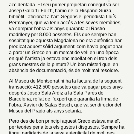
accidentada. El seu primer propietari conegut va ser
Josep Gallart i Folch, l’amo de la Hispano-Suiza,
bibliòfil i aficionat a l’art. Segons el periodista Lluís
Permanyer, que va tenir accés a les seves memòries,
va comprar l’obra als anys quaranta al Rastro
madrileny per 8.000 pessetes. Els que sempre han
sospitat que aquesta Magdalena no era autèntica han
predicat aquest sòlid argument: com havia pogut anar
a parar un Greco en un mercat de vell en una època
en què l’artista ja estava encimbellat en el tron dels
grans mestres de la pintura? Un bon misteri que, en
absència de documentació, és de molt mal resoldre.
Al Museu de Montserrat hi ha la factura de la següent
transacció: 412.500 pessetes que va pagar pocs anys
després Josep Sala Ardiz a la Sala Parés de
Barcelona, refiat de l’expert que garantia la firma de
l’obra, Xavier de Salas Bosch, que va ser director del
Museu del Prado als anys setanta.
Però des de bon principi aquest Greco estava maleït
per teories per a tots els gustos i disgustos. Sempre ha
tingut partidaris de la seva autenticitat de molt pes,