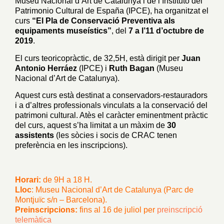
Museu Nacional d’Art de Catalunya i de l’Instituto del
Patrimonio Cultural de España (IPCE), ha organitzat el
curs
“El Pla de Conservació Preventiva als
equipaments museístics”
, del
7 a l’11 d’octubre de
2019
.
El curs teoricopràctic, de 32,5H, està dirigit per
Juan
Antonio Herráez
(IPCE) i
Ruth Bagan
(Museu
Nacional d’Art de Catalunya).
Aquest curs està destinat a conservadors-restauradors
i a d’altres professionals vinculats a la conservació del
patrimoni cultural. Atès el caràcter eminentment pràctic
del curs, aquest s’ha limitat a un màxim de
30
assistents
(les sòcies i socis de CRAC tenen
preferència en les inscripcions).
–
Horari:
de 9H a 18 H.
Lloc
: Museu Nacional d’Art de Catalunya (Parc de
Montjuïc s/n – Barcelona).
Preinscripcions:
fins al 16 de juliol per
preinscripció
telemàtica