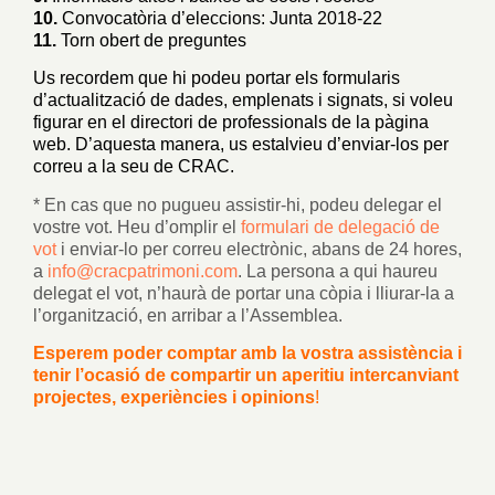
10.
Convocatòria d’eleccions: Junta 2018-22
11.
Torn obert de preguntes
Us recordem que hi podeu portar els formularis
d’actualització de dades, emplenats i signats, si voleu
figurar en el directori de professionals de la pàgina
web. D’aquesta manera, us estalvieu d’enviar-los per
correu a la seu de CRAC.
* En cas que no pugueu assistir-hi, podeu delegar el
vostre vot. Heu d’omplir el
formulari de delegació de
vot
i enviar-lo per correu electrònic, abans de 24 hores,
a
info@cracpatrimoni.com
. La persona a qui haureu
delegat el vot, n’haurà de portar una còpia i lliurar-la a
l’organització, en arribar a l’Assemblea.
Esperem poder comptar amb la vostra assistència i
tenir l’ocasió de compartir un aperitiu intercanviant
projectes, experiències i opinions
!
–