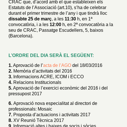
CRAC que, d’acord amb el que estableixen els
Estatuts de l’Associació (art.10), s’ha de celebrar
durant el primer trimestre de l’any i que tindrà lloc
dissabte 25 de març
, a les
11:30
h, en 1ª
convocatòria, i a les
12:00
h, en 2ª convocatòria a la
seu de CRAC, Passatge Escudellers, 5, baixos
(Barcelona).
–
L’ORDRE DEL DIA SERÀ EL SEGÜENT:
1.
Aprovació de l’
acta de l’AGO
del 18/03/2016
2.
Memòria d’activitats del 2016
3.
Informacions ACRE, ICOM i ECCO
4.
Relacions Institucionals
5.
Aprovació de l’exercici econòmic del 2016 i del
pressupost 2017
6.
Aprovació nova especialitat al directori de
professionals: Mosaic
7.
Proposta d’actuacions i activitats 2017
8.
XV Reunió Tècnica 2017
9.
Informació altes i baixes de socis i sòcies