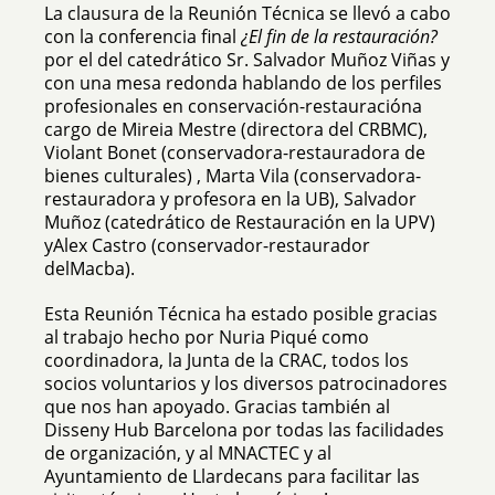
La clausura de la Reunión Técnica se llevó a cabo
con la conferencia final
¿El
fin
de la
restauración
?
por el del catedrático Sr. Salvador Muñoz
Viñas
y
con una mesa redonda hablando de los perfiles
profesionales en conservación-restauración
a
cargo de Mireia Mestre (directora del
CRBMC
),
Violant Bonet (conservadora-restauradora de
bienes culturales)
,
Marta Vila (conservadora-
restauradora y profesora en la UB), Salvador
Muñoz (catedrático de Restauración en la UPV)
y
Alex
Castro (conservador-restaurador
del
Macba
).
Esta Reunión Técnica ha estado posible gracias
al trabajo hecho por Nuria Piqué como
coordinadora, la Junta
de la CRAC
, todos los
socios voluntarios y los diversos patrocinadores
que nos han
apoyado.
Gracias también al
Disseny Hub Barcelona por todas las facilidades
de organización, y al
MNACTEC
y al
Ayuntamiento de Llardecans para facilitar las