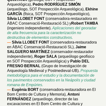
Arqueológica),
Pedro RODRÍGUEZ SIMÓN
(arqueólogo, SOT Prospección Arqueológica),
Ekhine
GARCÍA
(física, SOT Prospección Arqueológico),
Sílvia LLOBET
FONT
(conservadora-restauradora en
ÀBAC Conservació-Restauració SL) y
Robert TAMBA
(ingeniero independiente).
Aplicaciones del georadar
de alta frecuencia para la caracterización no
destructiva de elementos constructivos.
—
Sílvia LLOBET FONT
(conservadora-restauradora
en ÀBAC Conservació-Restauració SL),
Jaime
SALGUERO
MARTÍNEZ
(conservador-restaurador
independiente),
Roger SALA
(arqueólogo geofísico
en SOT Prospección Arqueológica) y
Pablo DEL
FRESNO BERNAL
(Grupo de Investigación de
Arqueología Medieval y Postmedieval-UB).
Propuesta
metodológica para el estudio y la documentación de
los pavimentos conservados en la Neápolis y ciudad
romana de Empúries.
—
Eugènia BORT
(conservadora-restauradora en El
Born Centro de Cultura y Memoria),
Antoni
FERNÁNDEZ
(arqueólogo, director de las
excavaciones en El Born Centro de Cultura y