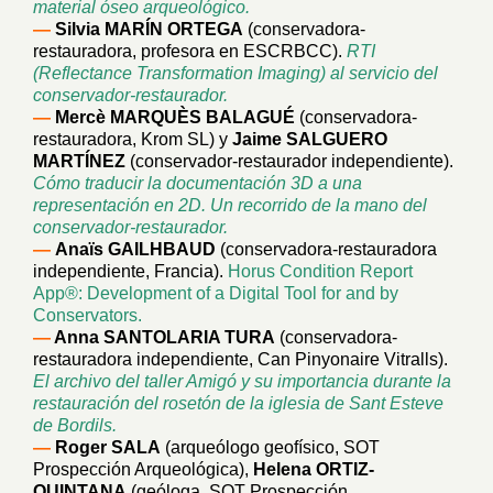
material óseo arqueológico.
—
Silvia MARÍN ORTEGA
(conservadora-
restauradora, profesora en ESCRBCC).
RTI
(Reflectance Transformation Imaging) al servicio del
conservador-restaurador.
—
Mercè MARQUÈS BALAGUÉ
(conservadora-
restauradora, Krom SL) y
Jaime SALGUERO
MARTÍNEZ
(conservador-restaurador independiente).
Cómo traducir la documentación 3D a una
representación en 2D. Un recorrido de la mano del
conservador-restaurador.
—
Anaïs GAILHBAUD
(conservadora-restauradora
independiente, Francia).
Horus Condition Report
App®: Development of a Digital Tool for and by
Conservators.
—
Anna SANTOLARIA TURA
(conservadora-
restauradora independiente, Can Pinyonaire Vitralls).
El archivo del taller Amigó y su importancia durante la
restauración del rosetón de la iglesia de Sant Esteve
de Bordils.
—
Roger SALA
(arqueólogo geofísico, SOT
Prospección Arqueológica),
Helena ORTIZ-
QUINTANA
(geóloga, SOT Prospección