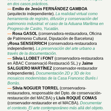
en dos casos prácticos.
—
Emilio de Jesús FERNÁNDEZ GAMBOA
(arquitecto independiente).
La realidad virtual como
herramienta de registro, difusión y conservación del
patrimonio industrial: el caso de la Aduana Marítima en
Progreso de Castro, Yucatán.
—
Rosa GASOL
(conservadora-restauradora, Oficina
de Patrimonio Cultural, Diputación de Barcelona)
y
Rosa SENSERRICH
(conservadora-restauradora
independiente).
La preservación del arte urbano a
través de la documentación.
—
Sílvia LLOBET i FONT
(conservadora-restauradora
en ÀBAC Conservació Restauració SL.) y
Jaime
SALGUERO MARTÍNEZ
(conservador-restaurador
independiente).
Documentación 2D y 3D de los
mosaicos modernistas de la Casa Francesc Burés i
Borràs.
—
Silvia NOGUER TORREL
(conservadora-
restauradora, responsable del Dpto. de conservación-
restauración del MACBA) y
Lluís ROQUÉ COMAS
(conservador-restaurador en el MACBA).
Documentar
el contexto. El arte contemporáneo más allá del objeto.