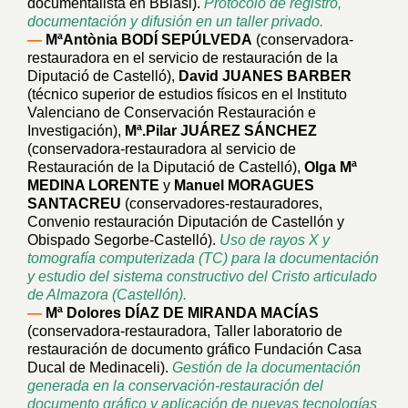
documentalista en BBlasi).
Protocolo de registro,
documentación y difusión en un taller privado.
—
MªAntònia BODÍ SEPÚLVEDA
(conservadora-
restauradora en el servicio de restauración de la
Diputació de Castelló),
David JUANES BARBER
(técnico superior de estudios físicos en el Instituto
Valenciano de Conservación Restauración e
Investigación),
Mª.Pilar JUÁREZ SÁNCHEZ
(conservadora-restauradora al servicio de
Restauración de la Diputació de Castelló),
Olga Mª
MEDINA LORENTE
y
Manuel MORAGUES
SANTACREU
(conservadores-restauradores,
Convenio restauración Diputación de Castellón y
Obispado Segorbe-Castelló).
Uso de rayos X y
tomografía computerizada (TC) para la documentación
y estudio del sistema constructivo del Cristo articulado
de Almazora (Castellón).
—
Mª Dolores DÍAZ DE MIRANDA MACÍAS
(conservadora-restauradora, Taller laboratorio de
restauración de documento gráfico Fundación Casa
Ducal de Medinaceli).
Gestión de la documentación
generada en la conservación-restauración del
documento gráfico y aplicación de nuevas tecnologías