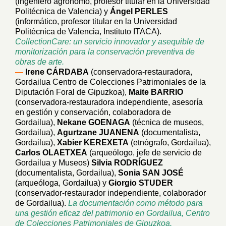
(ingeniero agrónomo, profesor titular en la Universidad
Politécnica de Valencia) y
Ángel PERLES
(informático, profesor titular en la Universidad
Politécnica de Valencia, Instituto ITACA).
CollectionCare: un servicio innovador y asequible de
monitorización para la conservación preventiva de
obras de arte.
—
Irene CÁRDABA
(conservadora-restauradora,
Gordailua Centro de Colecciones Patrimoniales de la
Diputación Foral de Gipuzkoa),
Maite BARRIO
(conservadora-restauradora independiente, asesoría
en gestión y conservación, colaboradora de
Gordailua),
Nekane GOENAGA
(técnica de museos,
Gordailua),
Agurtzane JUANENA
(documentalista,
Gordailua),
Xabier KEREXETA
(etnógrafo, Gordailua),
Carlos OLAETXEA
(arqueólogo, jefe de servicio de
Gordailua y Museos)
Silvia RODRÍGUEZ
(documentalista, Gordailua),
Sonia SAN JOSÉ
(arqueóloga, Gordailua) y
Giorgio STUDER
(conservador-restaurador independiente, colaborador
de Gordailua).
La documentación como método para
una gestión eficaz del patrimonio en Gordailua, Centro
de Colecciones Patrimoniales de Gipuzkoa.