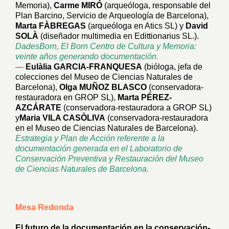
Memoria),
Carme MIRÓ
(arqueóloga, responsable del
Plan Barcino, Servicio de Arqueología de Barcelona),
Marta FÀBREGAS
(arqueóloga en Atics SL) y
David
SOLÀ
(diseñador multimedia en Edittionarius SL.).
DadesBorn, El Born Centro de Cultura y Memoria:
veinte años generando documentación.
—
Eulàlia GARCIA-FRANQUESA
(bióloga, jefa de
colecciones del Museo de Ciencias Naturales de
Barcelona),
Olga MUÑOZ BLASCO
(conservadora-
restauradora en GROP SL),
Marta PÉREZ-
AZCÁRATE
(conservadora-restauradora a GROP SL)
y
Maria VILA CASÒLIVA
(conservadora-restauradora
en el Museo de Ciencias Naturales de Barcelona).
Estrategia y Plan de Acción referente a la
documentación generada en el Laboratorio de
Conservación Preventiva y Restauración del Museo
de Ciencias Naturales de Barcelona.
Mesa Redonda
El futuro de la documentación en la conservación-