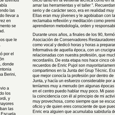
que tuvimos
oficio tanto en la vertiente técnica como en
abía
amar las herramientas y el taller ”. Recuerd
iendo las
serio y de carácter seco, era en realidad mu
do llevar a
Ellas eran muy jóvenes y le agobiaban con la
rez en
reclamaba reflexión y meditación como premis
mento se
aprendieron metodología, orden y responsabi
ad.
Durante unos años, a finales de los 90, formó 
os que le
Asociación de Conservadores Restauradores
.
como vocal y dedicó horas y horas a preparar
Informativa de aquella época, con un crucigr
ó por el
relacionadas con nuestra profesión, que muc
ión
recordaréis. De esta etapa nos hace cinco cé
s, donde
recuerdos de Enric Pujol son mayoritariamen
ntonia
compartimos en la Junta del Grup Tècnic. Er
a Berini,
que mejor conocía la profesión por dentro de
Junta, y hacía un esfuerzo considerable por a
teníamos muy a menudo (en algunas épocas 
vio a
en el centro puedo hablar muy poco. Mi paso 
do los
la coincidencia con él al principio de mi acti
rdi, y
muy provechosa, como siempre que se escuc
 mayores
oficio y de quien eres consciente de que pu
aban las
Enric era alguien que acumulaba sabiduría d
e Escuela