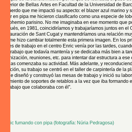
Superior de Bellas Artes en Facultad de la Universidad de Bar
Recuerdo que me impactó su aspecto: el blazer azul marino y 
fumar en pipa me hicieron clasificarlo como una especie de lo
de bohemio parisino. No me imaginaba en ese momento que p
después, en 1981, coincidiríamos y trabajaríamos juntos en el 
Restauración de Sant Cugat y mantendríamos una relación mu
que me hizo cambiar totalmente esta primera imagen. En los p
meses de trabajo en el centro Enric venía por las tardes, cuando
otro trabajo que todavía mantenía y se dedicaba más bien a ta
organización, reuniones, etc. para intentar dar estructura a ese
apenas comenzaba su actividad. Más adelante, y reconduciend
situación, su trabajo se centró en el taller de carpintería de la p
donde diseñó y construyó las mesas de trabajo y inició su labor
tratamiento de soportes de retablos a la vez que iba formando 
de trabajo que colaboraba con él”.
Enric fumando con pipa (fotografía: Núria Pedragosa)