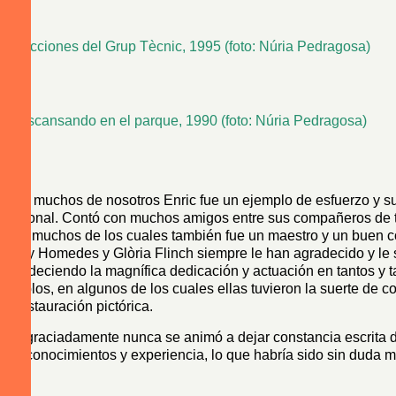
Elecciones del Grup Tècnic, 1995 (foto: Núria Pedragosa)
Descansando en el parque, 1990 (foto: Núria Pedragosa)
Para muchos de nosotros Enric fue un ejemplo de esfuerzo y s
personal. Contó con muchos amigos entre sus compañeros de t
para muchos de los cuales también fue un maestro y un buen c
Vicky Homedes y Glòria Flinch siempre le han agradecido y le
agradeciendo la magnífica dedicación y actuación en tantos y t
retablos, en algunos de los cuales ellas tuvieron la suerte de c
la restauración pictórica.
Desgraciadamente nunca se animó a dejar constancia escrita 
sus conocimientos y experiencia, lo que habría sido sin duda mu