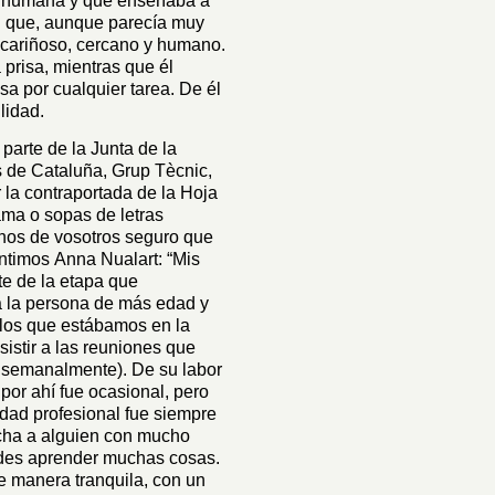
 la humana y que enseñaba a
an que, aunque parecía muy
y cariñoso, cercano y humano.
 prisa, mientras que él
a por cualquier tarea. De él
lidad.
parte de la Junta de la
 de Cataluña, Grup Tècnic,
 la contraportada de la Hoja
ama o sopas de letras
hos de vosotros seguro que
ntimos Anna Nualart: “Mis
te de la etapa que
a la persona de más edad y
 los que estábamos en la
sistir a las reuniones que
semanalmente). De su labor
por ahí fue ocasional, pero
vidad profesional fue siempre
ha a alguien con mucho
edes aprender muchas cosas.
e manera tranquila, con un