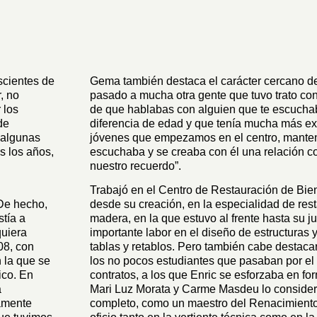
scientes de
Gema también destaca el carácter cercano de
, no
pasado a mucha otra gente que tuvo trato con
 los
de que hablabas con alguien que te escuchab
de
diferencia de edad y que tenía mucha más exp
 algunas
jóvenes que empezamos en el centro, mantení
s los años,
escuchaba y se creaba con él una relación c
nuestro recuerdo”.
Trabajó en el Centro de Restauración de Bi
 De hecho,
desde su creación, en la especialidad de res
tía a
madera, en la que estuvo al frente hasta su j
quiera
importante labor en el diseño de estructuras y
08, con
tablas y retablos. Pero también cabe destaca
n la que se
los no pocos estudiantes que pasaban por el
ico. En
contratos, a los que Enric se esforzaba en fo
a
Mari Luz Morata y Carme Masdeu lo conside
camente
completo, como un maestro del Renacimiento, 