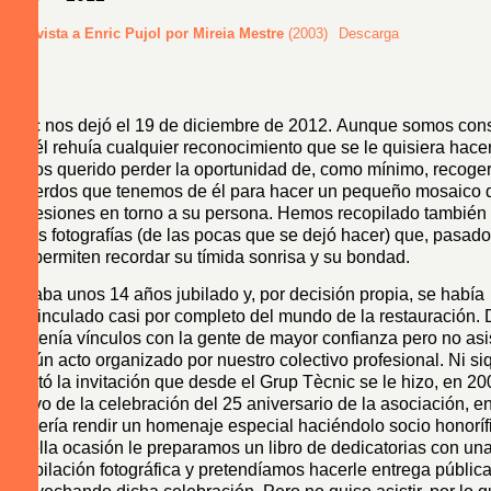
Entrevista a Enric Pujol por Mireia Mestre
(2003)
Descarga
Enric nos dejó el 19 de diciembre de 2012. Aunque somos con
que él rehuía cualquier reconocimiento que se le quisiera hacer
hemos querido perder la oportunidad de, como mínimo, recoger
recuerdos que tenemos de él para hacer un pequeño mosaico 
impresiones en torno a su persona. Hemos recopilado también
de las fotografías (de las pocas que se dejó hacer) que, pasado
nos permiten recordar su tímida sonrisa y su bondad.
Llevaba unos 14 años jubilado y, por decisión propia, se había
desvinculado casi por completo del mundo de la restauración.
mantenía vínculos con la gente de mayor confianza pero no asis
ningún acto organizado por nuestro colectivo profesional. Ni si
aceptó la invitación que desde el Grup Tècnic se le hizo, en 20
motivo de la celebración del 25 aniversario de la asociación, e
le quería rendir un homenaje especial haciéndolo socio honoríf
aquella ocasión le preparamos un libro de dedicatorias con un
recopilación fotográfica y pretendíamos hacerle entrega públi