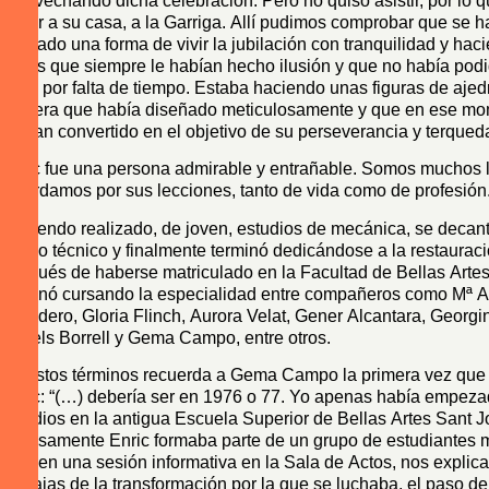
aprovechando dicha celebración. Pero no quiso asistir, por lo 
que ir a su casa, a la Garriga. Allí pudimos comprobar que se h
buscado una forma de vivir la jubilación con tranquilidad y hac
cosas que siempre le habían hecho ilusión y que no había podi
cabo por falta de tiempo. Estaba haciendo unas figuras de ajed
madera que había diseñado meticulosamente y que en ese mo
habían convertido en el objetivo de su perseverancia y terqued
Enric fue una persona admirable y entrañable. Somos muchos l
recordamos por sus lecciones, tanto de vida como de profesión
Habiendo realizado, de joven, estudios de mecánica, se decant
dibujo técnico y finalmente terminó dedicándose a la restaurac
después de haberse matriculado en la Facultad de Bellas Arte
terminó cursando la especialidad entre compañeros como Mª A
Heredero, Gloria Flinch, Aurora Velat, Gener Alcantara, Georgin
Àngels Borrell y Gema Campo, entre otros.
En estos términos recuerda a Gema Campo la primera vez que 
Enric: “(…) debería ser en 1976 o 77. Yo apenas había empeza
estudios en la antigua Escuela Superior de Bellas Artes Sant Jo
precisamente Enric formaba parte de un grupo de estudiantes
que, en una sesión informativa en la Sala de Actos, nos explic
ventajas de la transformación por la que se luchaba, el paso d