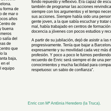
fondo repuesto y reflexivo. Era capaz de escuc
celona.
también de programar las acciones reivindica
su forma de
siempre con los argumentos y el tempo neces
bo de mar o
sus acciones. Siempre había sido una perso
ocos años
gente joven, a la que sabía escuchar y tratar
Centro de
mal, había trabajado en centros de formación
y buena
docencia a jóvenes con pocos estudios y rec
rimeros
 salía del
A partir de su jubilación, dejó de asistir a la
reas de
progresivamente. Tenía que bajar a Barcelon
 centro que
expresamente y su movilidad cada vez más dif
o la
profesión. Y poco a poco le fuimos perdiendo
lanta baja,
recuerdo de Enric será siempre el de una p
 en el
conocimientos y mucha facilidad para compartir
el equipo
respetuoso: un sabio de confianza”.
Enric con Mª Antònia Heredero (la Truca).