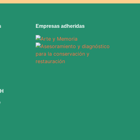
s
Empresas adheridas
CH
e