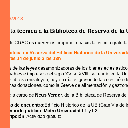
01/06/2018
Visita técnica a la Biblioteca de Reserva de la
Desde CRAC os queremos proponer una visita técnica gratuita p
Biblioteca de Reserva del Edificio Histórico de la Universi
Jueves 14 de junio a las 18h
A raíz de las leyes desamortizadoras de los bienes eclesiástic
incunables e impresos del siglo XVI al XVIII, se reunió en la Un
Estos libros constituyen, hoy en día, el grosor de la colecció
algunas donaciones, como la Grewe de alimentación y gastron
Visita a cargo de
Neus Verger
, de la Biblioteca de Reserva d
Punto de encuentro:
Edificio Histórico de la UB (Gran Vía de 
Transporte público: Metro Universitat L1 y L2
Inscripción
: Actividad gratuita.
–